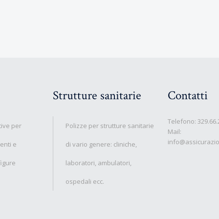
Strutture sanitarie
Contatti
Telefono:
329.66.
tive per
Polizze per strutture sanitarie
Mail:
info@assicurazio
tenti e
di vario genere: cliniche,
figure
laboratori, ambulatori,
ospedali ecc.