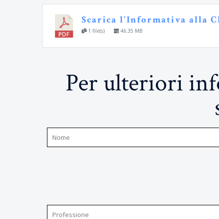
Scarica l'Informativa alla C
1 file(s)
46.35 MB
Per ulteriori i