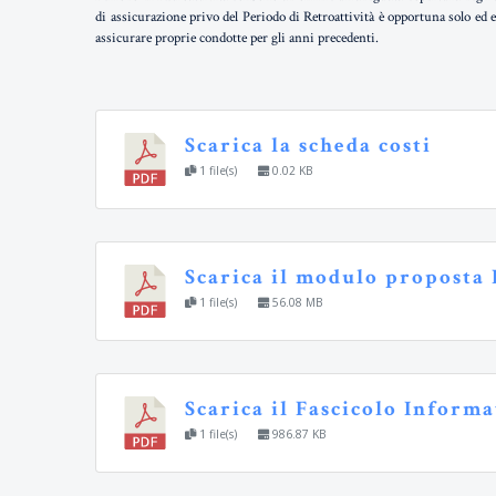
di assicurazione privo del Periodo di Retroattività è opportuna solo ed e
assicurare proprie condotte per gli anni precedenti.
Scarica la scheda costi
1 file(s)
0.02 KB
Scarica il modulo proposta
1 file(s)
56.08 MB
Scarica il Fascicolo Inform
1 file(s)
986.87 KB