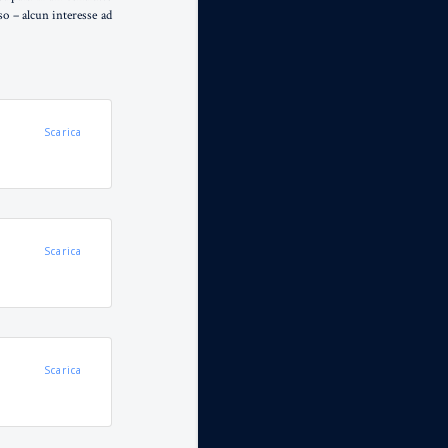
so – alcun interesse ad
Scarica
Scarica
Scarica