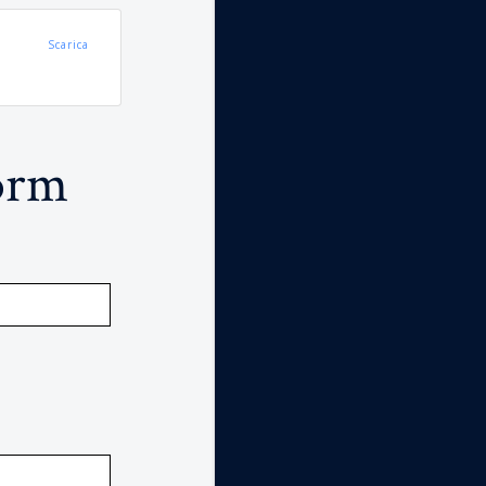
Scarica
form