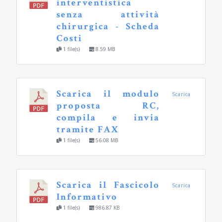
interventistica
senza attività
chirurgica - Scheda
Costi
1 file(s)
8.59 MB
Scarica il modulo
Scarica
proposta RC,
compila e invia
tramite FAX
1 file(s)
56.08 MB
Scarica il Fascicolo
Scarica
Informativo
1 file(s)
986.87 KB